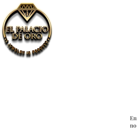
Lar
Coleções
Localiz
En
no