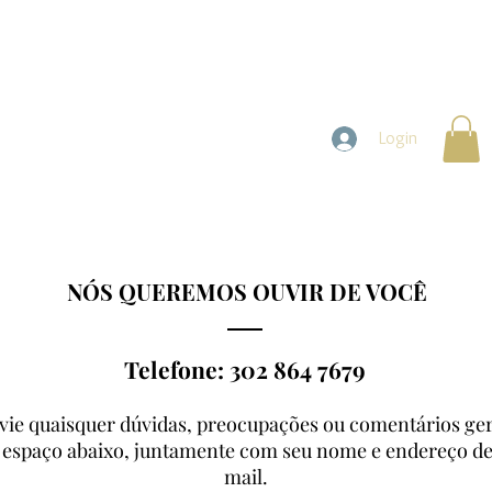
ações
Sobre
Contato
Login
NÓS QUEREMOS OUVIR DE VOCÊ
Telefone: 302 864 7679
vie quaisquer dúvidas, preocupações ou comentários ger
 espaço abaixo, juntamente com seu nome e endereço de
mail.